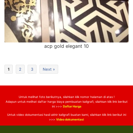
acp gold elegant 10
1
2
3
Next »
Untuk melihat foto berikutnya, silahkan klik nomor halaman di atas !
Adapun untuk melihat daftar harga biaya pembuatan kaligrafi, silahkan klik link berikut
ini >>>
Daftar Harga
Untuk video dokumentasi hasil akhir kaligrafi buatan kami, silahkan klik link berikut ini
>>>
Video dokumentasi