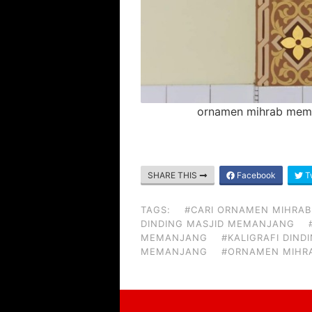
ornamen mihrab mem
SHARE THIS
Facebook
Tw
TAGS:
#CARI ORNAMEN MIHRAB
DINDING MASJID MEMANJANG
MEMANJANG
#KALIGRAFI DIN
MEMANJANG
#ORNAMEN MIHR