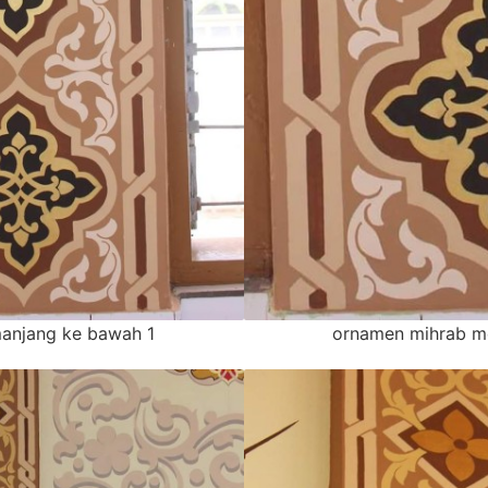
anjang ke bawah 1
ornamen mihrab m