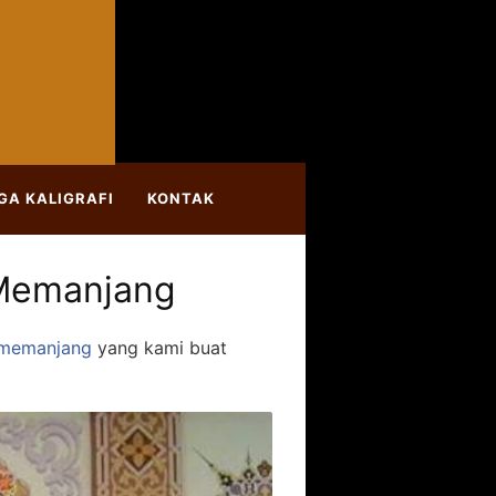
GA KALIGRAFI
KONTAK
 Memanjang
g memanjang
yang kami buat