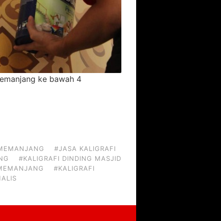
emanjang ke bawah 4
 MEMANJANG
#JASA KALIGRAFI
ANG
#KALIGRAFI DINDING MASJID
 MEMANJANG
#KALIGRAFI
ALIS