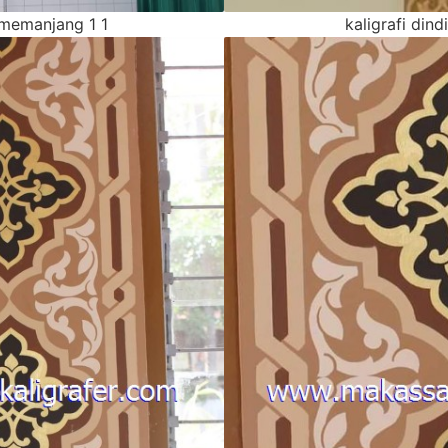
g memanjang 1 1
kaligrafi din