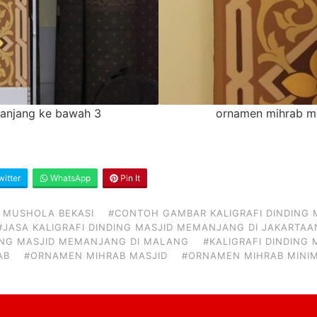
anjang ke bawah 3
ornamen mihrab m
itter
WhatsApp
Pin It
 MUSHOLA BEKASI
#CONTOH GAMBAR KALIGRAFI DINDING
#JASA KALIGRAFI DINDING MASJID MEMANJANG DI JAKARTA
DING MASJID MEMANJANG DI MALANG
#KALIGRAFI DINDING
AB
#ORNAMEN MIHRAB MASJID
#ORNAMEN MIHRAB MINIM