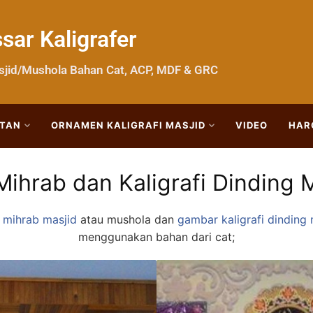
ar Kaligrafer
sjid/Mushola Bahan Cat, ACP, MDF & GRC
TAN
ORNAMEN KALIGRAFI MASJID
VIDEO
HAR
ihrab dan Kaligrafi Dinding
 mihrab masjid
atau mushola dan
gambar kaligrafi dindin
menggunakan bahan dari cat;