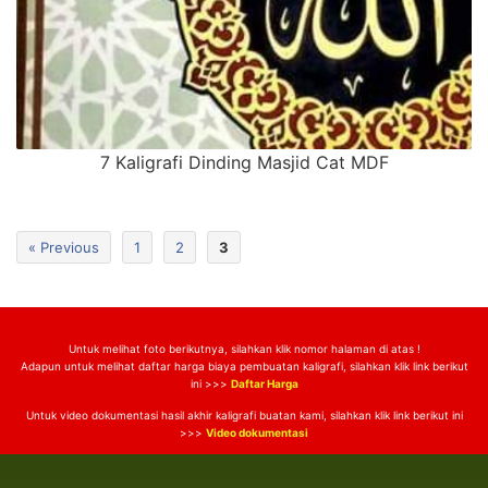
7 Kaligrafi Dinding Masjid Cat MDF
« Previous
1
2
3
Untuk melihat foto berikutnya, silahkan klik nomor halaman di atas !
Adapun untuk melihat daftar harga biaya pembuatan kaligrafi, silahkan klik link berikut
ini >>>
Daftar Harga
Untuk video dokumentasi hasil akhir kaligrafi buatan kami, silahkan klik link berikut ini
>>>
Video dokumentasi